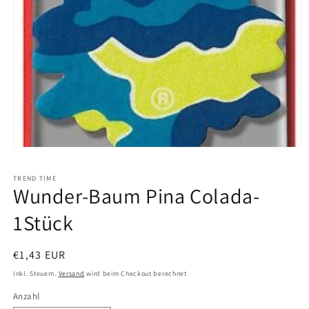
TREND TIME
Wunder-Baum Pina Colada-
1Stück
Normaler
€1,43 EUR
Preis
Inkl. Steuern.
Versand
wird beim Checkout berechnet
Anzahl