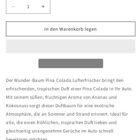
Verringere
Erhöhe
die
die
Menge
Menge
für
für
In den Warenkorb legen
Wunder-
Wunder-
Baum
Baum
Pina
Pina
Colada-
Colada-
1Stück
1Stück
Der Wunder-Baum Pina Colada Lufterfrischer bringt den
erfrischenden, tropischen Duft einer Pina Colada in Ihr Auto.
Mit seinem süßen, fruchtigen Aroma von Ananas und
Kokosnuss sorgt dieser Duftbaum für eine exotische
Atmosphäre, die an Sommer und Strand erinnert. Ideal für
alle, die einen fröhlichen, tropischen Duft lieben und
gleichzeitig unangenehme Gerüche im Auto schnell
beseitigen möchten.